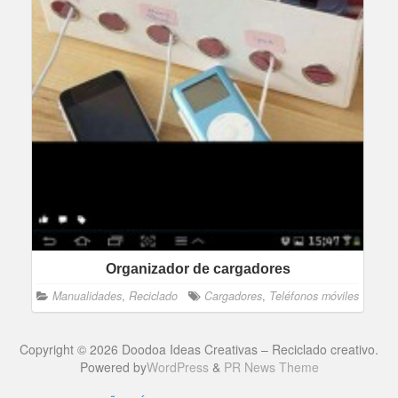
Organizador de cargadores
Manualidades
,
Reciclado
Cargadores
,
Teléfonos móviles
Copyright © 2026 Doodoa Ideas Creativas – Reciclado creativo.
Powered by
WordPress
&
PR News Theme