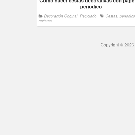
Como hacer cestas decorativas con pape
periodico
Decoración Original
,
Reciclado
Cestas
,
periodic
revistas
Copyright © 2026 