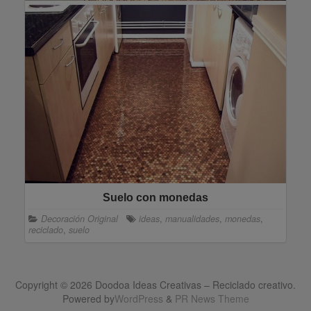
Suelo con monedas
Decoración Original
ideas
,
manualidades
,
monedas
,
reciclado
,
suelo
Copyright © 2026 Doodoa Ideas Creativas – Reciclado creativo.
Powered by
WordPress
&
PR News Theme