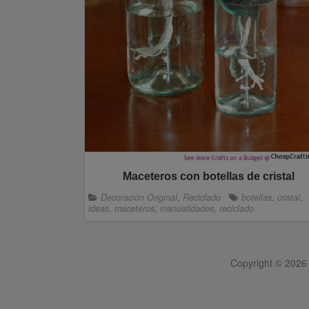
Maceteros con botellas de cristal
Decoración Original
,
Reciclado
botellas
,
cristal
,
ideas
,
maceteros
,
manualidades
,
reciclado
Copyright © 2026 