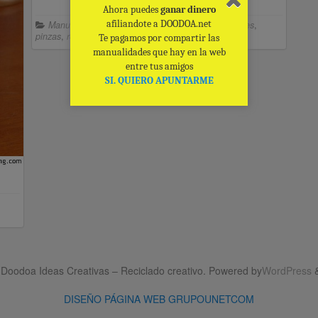
Ambiente cálido
Ahora puedes
ganar dinero
afiliandote a DOODOA.net
Manualidades
ideas
,
maceteros
,
manualidades
,
pinzas
,
reciclado
Te pagamos por compartir las
manualidades que hay en la web
entre tus amigos
SI. QUIERO APUNTARME
Doodoa Ideas Creativas – Reciclado creativo. Powered by
WordPress
DISEÑO PÁGINA WEB GRUPOUNETCOM