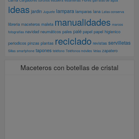
Cargadores
corchos
escalera
estanterias
Flores
garrafas de agua
ideas
lampara
jardin
lamparas
lana
Juguete
Latas conserva
manualidades
libreria
maceteros
maleta
marcos
palé
navidad
neumáticos
pales
papel
papel higienico
fotografías
reciclado
servilletas
periodicos
pinzas
plantas
revistas
tapones
zapatero
Sillas
smartphone
teléfono
Teléfonos móviles
Velas
Maceteros con botellas de cristal