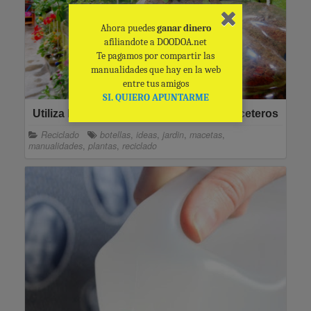
Ahora puedes
ganar dinero
afiliandote a DOODOA.net
Te pagamos por compartir las
manualidades que hay en la web
entre tus amigos
SI. QUIERO APUNTARME
Utiliza las botellas de plástico como maceteros
Reciclado
botellas
,
ideas
,
jardin
,
macetas
,
manualidades
,
plantas
,
reciclado