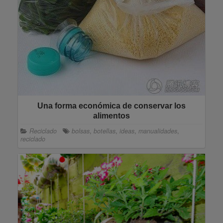
Una forma económica de conservar los
alimentos
Reciclado
bolsas
,
botellas
,
ideas
,
manualidades
,
reciclado