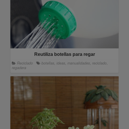
Reutiliza botellas para regar
Reciclado
botellas
,
ideas
,
manualidades
,
reciclado
,
regadera