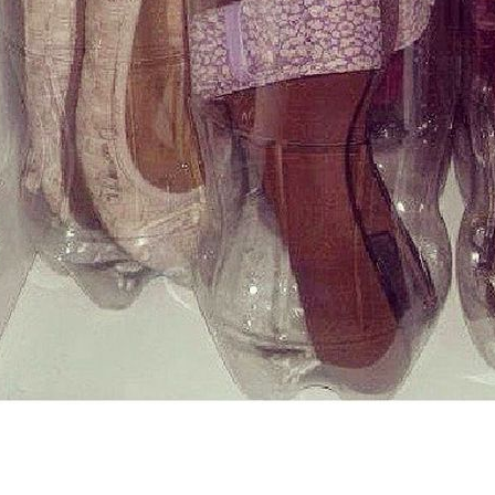
Ahora puedes
ganar dinero
afiliandote a DOODOA.net
Te pagamos por compartir las
manualidades que hay en la web
entre tus amigos
SI. QUIERO APUNTARME