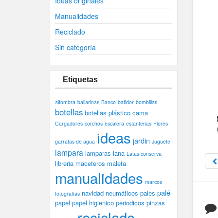
Ideas originales
Manualidades
Reciclado
Sin categoría
Etiquetas
alfombra
bailarinas
Banco
batidor
bombillas
botellas
botellas plástico
cama
Cargadores
corchos
escalera
estanterias
Flores
ideas
jardin
garrafas de agua
Juguete
lampara
lamparas
lana
Latas conserva
libreria
maceteros
maleta
manualidades
marcos
palé
navidad
neumáticos
pales
fotografías
papel
papel higienico
periodicos
pinzas
reciclado