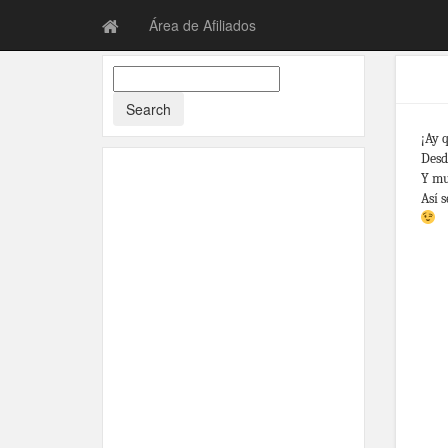
Área de Afiliados
¡Ay 
Desd
Y mu
Así 