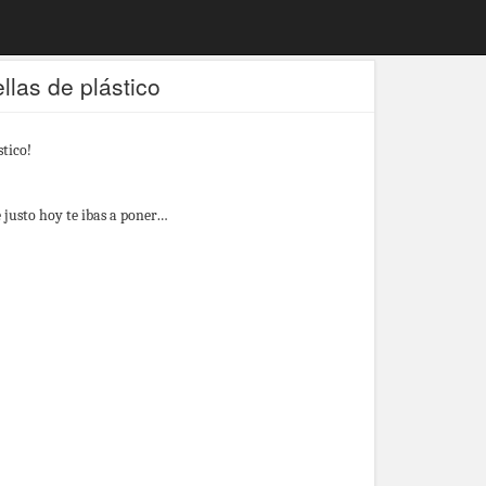
llas de plástico
stico!
 justo hoy te ibas a poner…