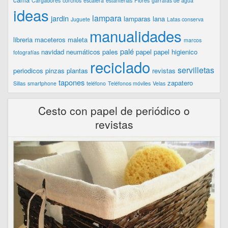
Cargadores
corchos
escalera
estanterias
Flores
garrafas de agua
ideas
lampara
jardin
lamparas
lana
Juguete
Latas conserva
manualidades
libreria
maceteros
maleta
marcos
palé
navidad
neumáticos
pales
papel
papel higienico
fotografías
reciclado
servilletas
periodicos
pinzas
plantas
revistas
tapones
zapatero
Sillas
smartphone
teléfono
Teléfonos móviles
Velas
Cesto con papel de periódico o
revistas