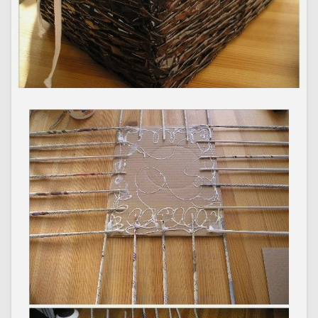
Ahora puedes
ganar dinero
afiliandote a DOODOA.net
Te pagamos por compartir las
manualidades que hay en la web
entre tus amigos
SI. QUIERO APUNTARME